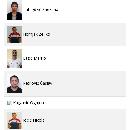
Tufegdžić Snežana
Hornjak Željko
Lazić Marko
Petković Časlav
Kajganić Ognjen
Jocić Nikola