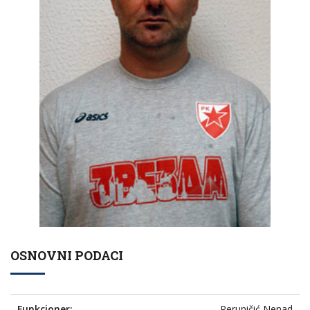
OSNOVNI PODACI
Funkcioner:
Peruničić Nenad