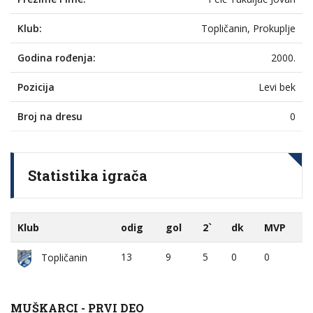
Klub:
Topličanin, Prokuplje
Godina rođenja:
2000.
Pozicija
Levi bek
Broj na dresu
0
Statistika igrača
Klub
odig
gol
2`
dk
MVP
13
9
5
0
0
Topličanin
MUŠKARCI - PRVI DEO