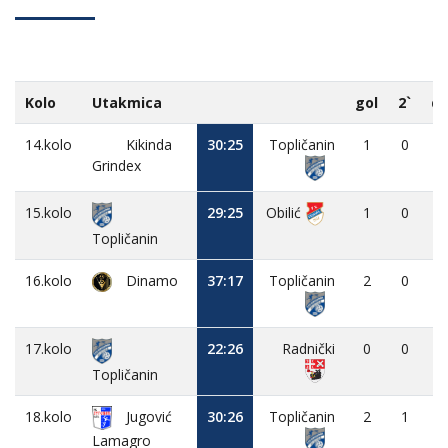
Kolo
Utakmica
gol
2`
d
14.kolo
Kikinda
30:25
Topličanin
1
0
-
Grindex
15.kolo
29:25
Obilić
1
0
-
Topličanin
16.kolo
Dinamo
37:17
Topličanin
2
0
-
17.kolo
22:26
Radnički
0
0
-
Topličanin
18.kolo
Jugović
30:26
Topličanin
2
1
-
Lamagro