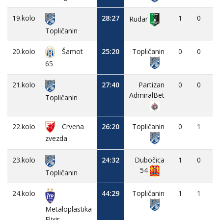
19.kolo
28:27
1
0
-
Rudar
Topličanin
20.kolo
25:20
Topličanin
0
0
-
Šamot
65
21.kolo
27:40
Partizan
0
0
-
AdmiralBet
Topličanin
22.kolo
Crvena
26:20
Topličanin
0
1
-
zvezda
23.kolo
24:32
Dubočica
1
0
-
54
Topličanin
24.kolo
44:29
Topličanin
1
1
-
Metaloplastika
Elixir