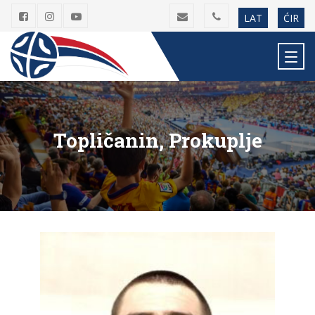
LAT
ĆIR
Topličanin, Prokuplje