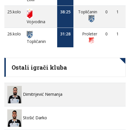
25.kolo
38:25
Topličanin
0
1
-
Vojvodina
26.kolo
31:28
Proleter
0
1
-
Topličanin
Ostali igrači kluba
Dimitrijević Nemanja
Stošić Darko