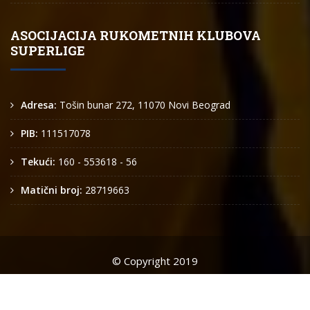
ASOCIJACIJA RUKOMETNIH KLUBOVA
SUPERLIGE
Adresa:
Tošin bunar 272, 11070 Novi Beograd
PIB:
111517078
Tekući:
160 - 553618 - 56
Matični broj:
28719663
© Copyright 2019
Arkus liga
O nama
Kontakt