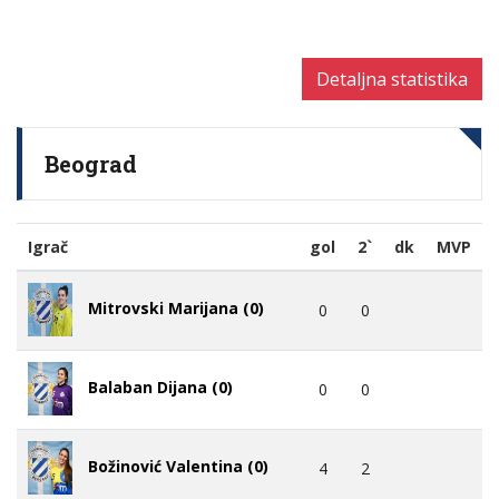
Detaljna statistika
Beograd
Igrač
gol
2`
dk
MVP
Mitrovski Marijana (0)
0
0
Balaban Dijana (0)
0
0
Božinović Valentina (0)
4
2