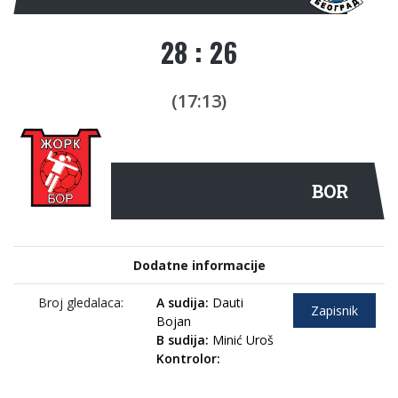
28 : 26
(17:13)
BOR
Dodatne informacije
Broj gledalaca:
A sudija:
Dauti
Zapisnik
Bojan
B sudija:
Minić Uroš
Kontrolor: