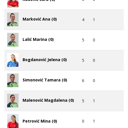
Marković Ana (0)
4
1
Lalić Marina (0)
5
0
Bogdanović Jelena (0)
5
0
Simonović Tamara (0)
6
0
Malenović Magdalena (0)
5
1
0
1
Petrović Mina (0)