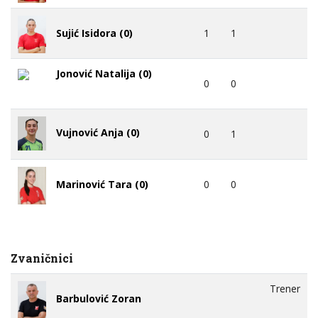
1
1
Sujić Isidora (0)
Jonović Natalija (0)
0
0
Vujnović Anja (0)
0
1
0
0
Marinović Tara (0)
Zvaničnici
Trener
Barbulović Zoran