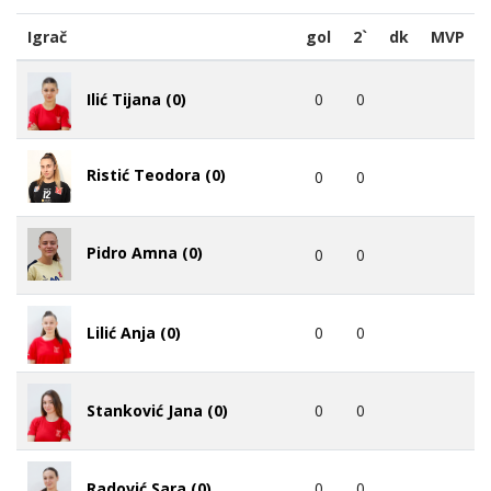
Igrač
gol
2`
dk
MVP
0
0
Ilić Tijana (0)
Ristić Teodora (0)
0
0
Pidro Amna (0)
0
0
0
0
Lilić Anja (0)
0
0
Stanković Jana (0)
0
0
Radović Sara (0)