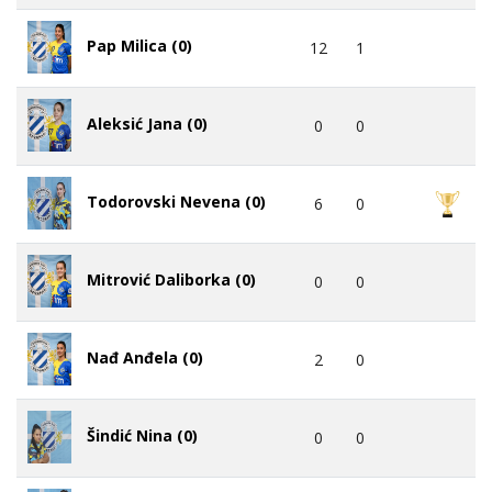
Pap Milica (0)
12
1
Aleksić Jana (0)
0
0
Todorovski Nevena (0)
6
0
Mitrović Daliborka (0)
0
0
Nađ Anđela (0)
2
0
Šindić Nina (0)
0
0