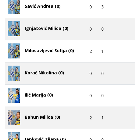
Savić Andrea (0)
0
3
Ignjatović Milica (0)
0
0
Milosavljević Sofija (0)
2
1
Korać Nikolina (0)
0
0
Ilić Marija (0)
0
0
Bahun Milica (0)
2
1
Janković Tijana (0)
0
0