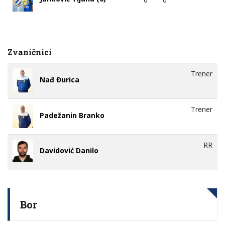
Zvaničnici
Trener
Nađ Đurica
Trener
Padežanin Branko
RR
Davidović Danilo
Bor