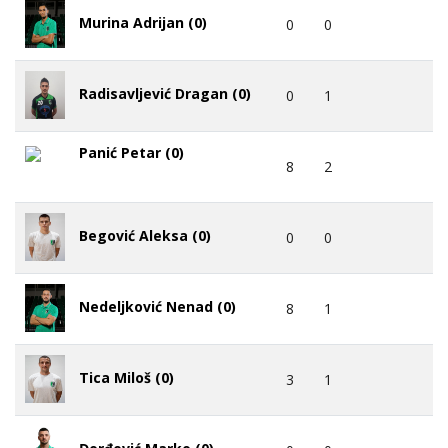
Murina Adrijan (0)
0
0
Radisavljević Dragan (0)
0
1
Panić Petar (0)
8
2
Begović Aleksa (0)
0
0
Nedeljković Nenad (0)
8
1
Tica Miloš (0)
3
1