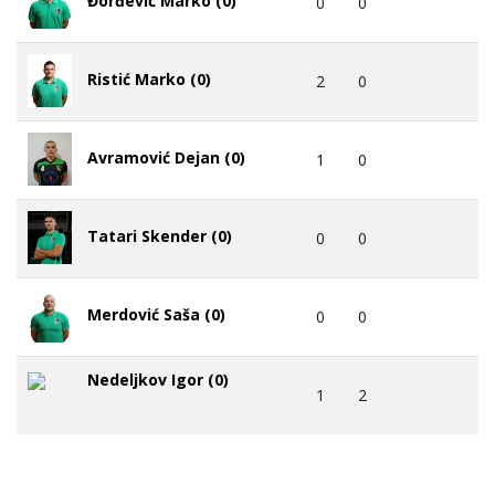
Đorđević Marko (0)
0
0
Ristić Marko (0)
2
0
Avramović Dejan (0)
1
0
Tatari Skender (0)
0
0
Merdović Saša (0)
0
0
Nedeljkov Igor (0)
1
2