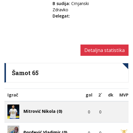
B sudija:
Crnjanski
Zdravko
Delegat:
Detaljna statistika
Šamot 65
Igrač
gol
2`
dk
MVP
Mitrović Nikola (0)
0
0
Đorđević Vladimir (0)
0
0