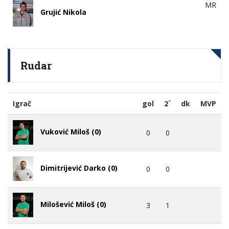
MR
Grujić Nikola
Rudar
Igrač
gol
2`
dk
MVP
Vuković Miloš (0)
0
0
Dimitrijević Darko (0)
0
0
Milošević Miloš (0)
3
1