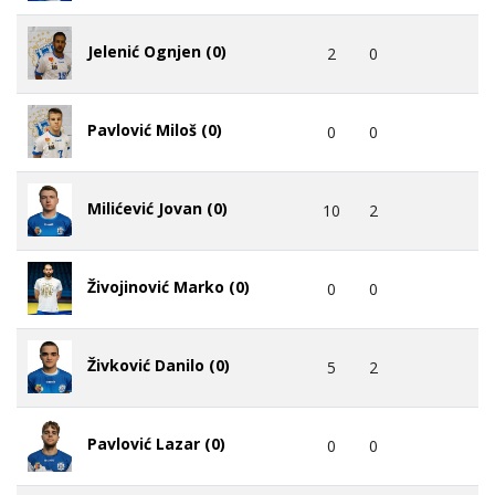
Jelenić Ognjen (0)
2
0
Pavlović Miloš (0)
0
0
Milićević Jovan (0)
10
2
Živojinović Marko (0)
0
0
Živković Danilo (0)
5
2
Pavlović Lazar (0)
0
0