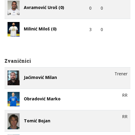
Avramović Uroš (0)
0
0
Milinić Miloš (0)
3
0
Zvaničnici
Trener
Jaćimović Milan
RR
Obradović Marko
RR
Tomić Bojan