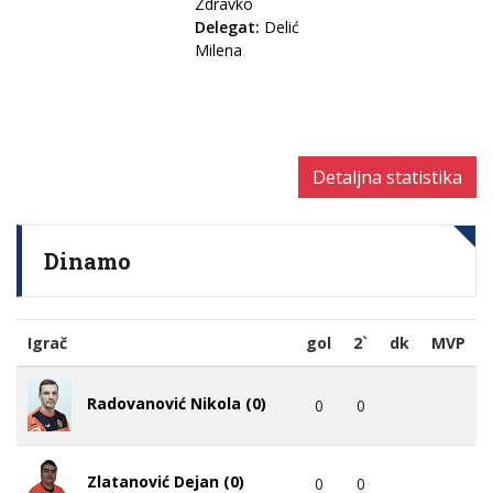
Zdravko
Delegat:
Delić
Milena
Detaljna statistika
Dinamo
Igrač
gol
2`
dk
MVP
Radovanović Nikola (0)
0
0
Zlatanović Dejan (0)
0
0