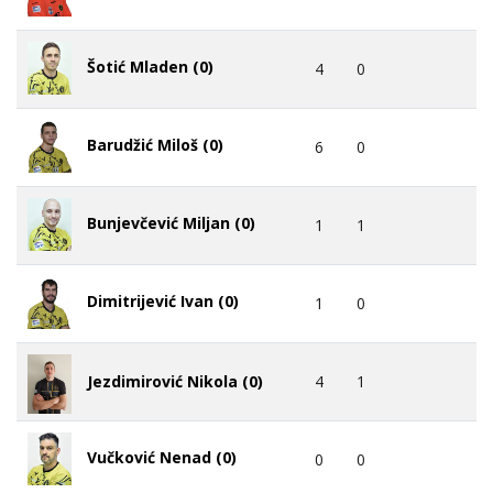
Šotić Mladen (0)
4
0
Barudžić Miloš (0)
6
0
Bunjevčević Miljan (0)
1
1
Dimitrijević Ivan (0)
1
0
4
1
Jezdimirović Nikola (0)
Vučković Nenad (0)
0
0