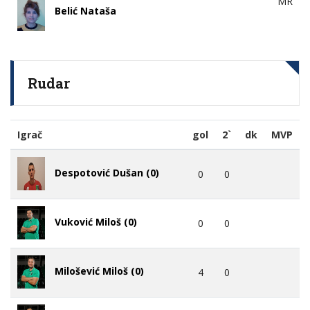
MR
Belić Nataša
Rudar
Igrač
gol
2`
dk
MVP
Despotović Dušan (0)
0
0
Vuković Miloš (0)
0
0
Milošević Miloš (0)
4
0