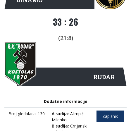
33 : 26
(21:8)
RUDAR
Dodatne informacije
Broj gledalaca: 130
A sudija:
Alimpić
Zapisnik
Milenko
B sudija:
Crnjanski