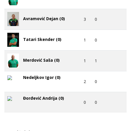
Avramović Dejan (0)
3
0
Tatari Skender (0)
1
0
Merdović Saša (0)
1
1
Nedeljkov Igor (0)
2
0
Đorđević Andrija (0)
0
0