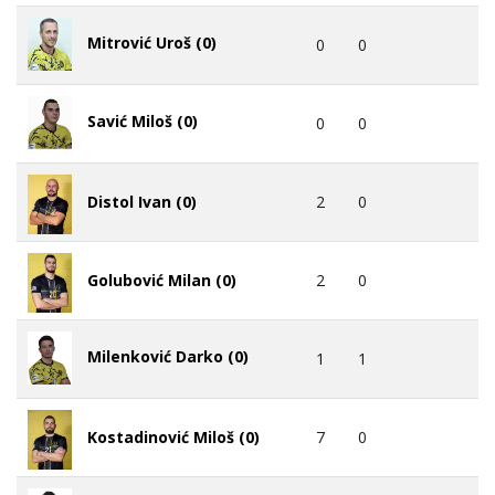
Mitrović Uroš (0)
0
0
Savić Miloš (0)
0
0
2
0
Distol Ivan (0)
2
0
Golubović Milan (0)
Milenković Darko (0)
1
1
7
0
Kostadinović Miloš (0)