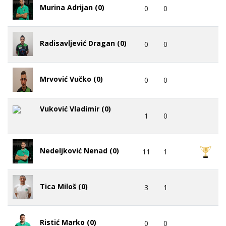
Murina Adrijan (0)
0
0
Radisavljević Dragan (0)
0
0
Mrvović Vučko (0)
0
0
Vuković Vladimir (0)
1
0
Nedeljković Nenad (0)
11
1
Tica Miloš (0)
3
1
Ristić Marko (0)
0
0