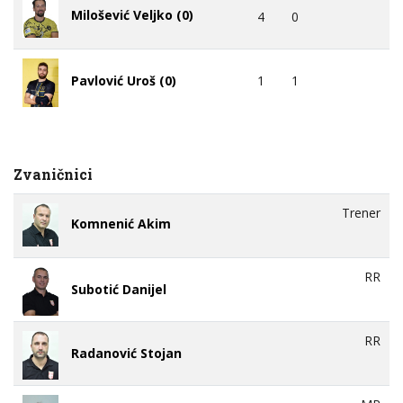
Milošević Veljko (0)
4
0
1
1
Pavlović Uroš (0)
Zvaničnici
Trener
Komnenić Akim
RR
Subotić Danijel
RR
Radanović Stojan