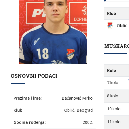
Klub
Obilić
MUŠKARCI
Kolo
OSNOVNI PODACI
7.kolo
8.kolo
Prezime i ime:
Baćanović Mirko
10.kolo
Klub:
Obilić, Beograd
11.kolo
Godina rođenja:
2002.