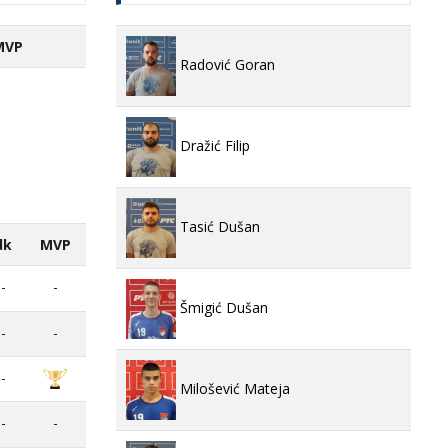
MVP
Radović Goran
Dražić Filip
Tasić Dušan
dk
MVP
-
-
Šmigić Dušan
-
-
-
Milošević Mateja
-
-