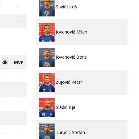
-
-
Savić Uroš
-
-
Jovanović Milan
Jovanović Boris
dk
MVP
-
-
Žujović Petar
-
-
-
-
Sladić Ilija
-
-
-
-
Turudić Stefan