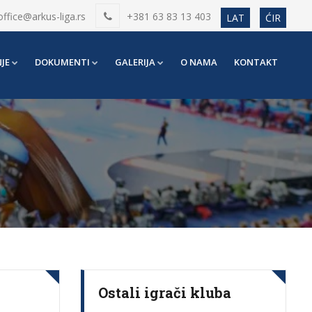
office@arkus-liga.rs
+381 63 83 13 403
LAT
ĆIR
JE
DOKUMENTI
GALERIJA
O NAMA
KONTAKT
Ostali igrači kluba