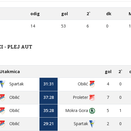
odig
gol
2`
dk
14
53
6
0
1
 - PLEJ AUT
Utakmica
gol
2`
31:31
Obilić
4
0
Spartak
Obilić
37:28
Proleter
7
0
Obilić
35:28
Mokra Gora
5
1
Obilić
29:21
2
0
Spartak