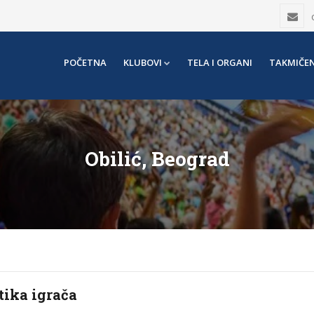
POČETNA
KLUBOVI
TELA I ORGANI
TAKMIČEN
Obilić, Beograd
tika igrača