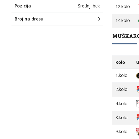
Pozicija
Srednji bek
12.kolo
Broj na dresu
0
14.kolo
MUŠKARCI
Kolo
U
1.kolo
2.kolo
4.kolo
8.kolo
9.kolo