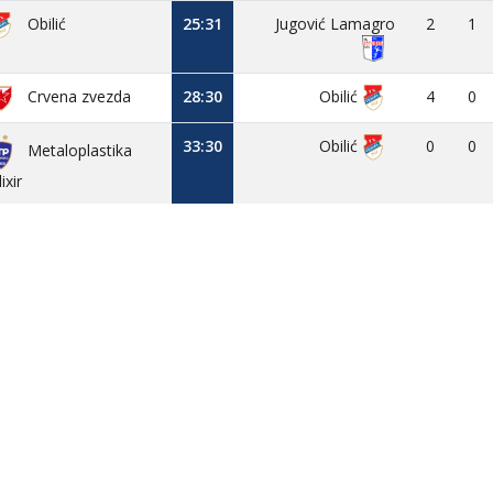
Obilić
25:31
Jugović Lamagro
2
1
Crvena zvezda
28:30
Obilić
4
0
33:30
Obilić
0
0
Metaloplastika
lixir