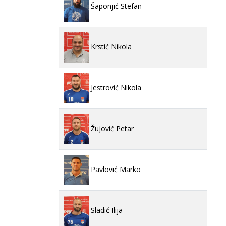
Šaponjić Stefan
Krstić Nikola
Jestrović Nikola
Žujović Petar
Pavlović Marko
Sladić Ilija