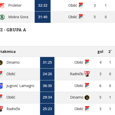
Proleter
32:32
Obilić
3
1
Mokra Gora
31:40
Obilić
5
0
 - GRUPA A
takmica
gol
2`
Dinamo
31:25
Obilić
4
1
Obilić
24:20
3
0
Radnički
Jugović Lamagro
36:30
Obilić
6
0
Obilić
29:34
Dinamo
5
1
25:23
Obilić
3
1
Radnički