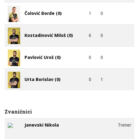
1
0
Čolović Đorđe (0)
6
0
Kostadinović Miloš (0)
0
0
Pavlović Uroš (0)
0
1
Urta Borislav (0)
Zvaničnici
Janevski Nikola
Trener