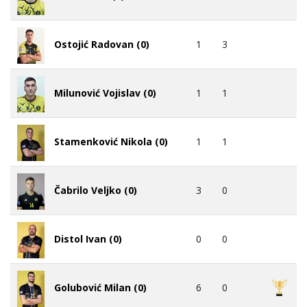
1
3
Ostojić Radovan (0)
1
1
Milunović Vojislav (0)
1
1
Stamenković Nikola (0)
3
0
Čabrilo Veljko (0)
0
0
Distol Ivan (0)
6
0
Golubović Milan (0)