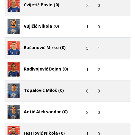
Cvijetić Pavle (0)
2
0
Vujičić Nikola (0)
1
0
Baćanović Mirko (0)
5
1
Radivojević Bojan (0)
1
2
Topalović Miloš (0)
0
0
Antić Aleksandar (0)
8
0
Jestrović Nikola (0)
1
0