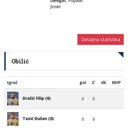
Delegat:
Popadić
Jovan
Detaljna statistika
Obilić
Igrač
gol
2`
dk
MVP
Dražić Filip (0)
0
0
Tasić Dušan (0)
0
0