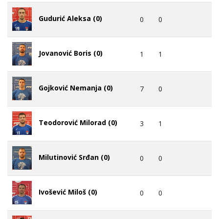
Gudurić Aleksa (0)
0
0
Jovanović Boris (0)
1
1
Gojković Nemanja (0)
7
0
Teodorović Milorad (0)
3
1
Milutinović Srđan (0)
0
0
Ivošević Miloš (0)
0
0