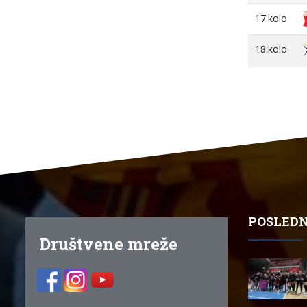
17.kolo
18.kolo
POSLEDN
Društvene mreže