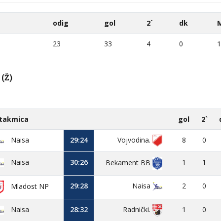
odig
gol
2`
dk
23
33
4
0
1
(Ž)
takmica
gol
2`
Naisa
29:24
Vojvodina.
8
0
Naisa
30:26
1
1
Bekament BB
29:28
Naisa
2
0
Mladost NP
Naisa
28:32
1
0
Radnički.