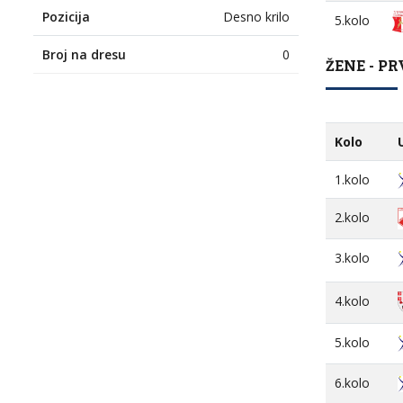
Pozicija
Desno krilo
5.kolo
Broj na dresu
0
ŽENE - PR
Kolo
1.kolo
2.kolo
3.kolo
4.kolo
5.kolo
6.kolo