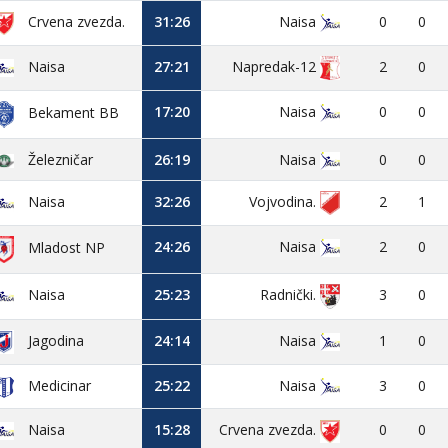
Crvena zvezda.
31:26
Naisa
0
0
Naisa
27:21
Napredak-12
2
0
17:20
Naisa
0
0
Bekament BB
Železničar
26:19
Naisa
0
0
Naisa
32:26
Vojvodina.
2
1
24:26
Naisa
2
0
Mladost NP
Naisa
25:23
3
0
Radnički.
Jagodina
24:14
Naisa
1
0
Medicinar
25:22
Naisa
3
0
Naisa
15:28
Crvena zvezda.
0
0