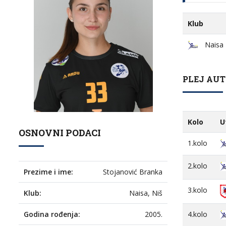
Klub
Naisa
PLEJ AUT 
Kolo
U
OSNOVNI PODACI
1.kolo
2.kolo
Prezime i ime:
Stojanović Branka
3.kolo
Klub:
Naisa, Niš
4.kolo
Godina rođenja:
2005.