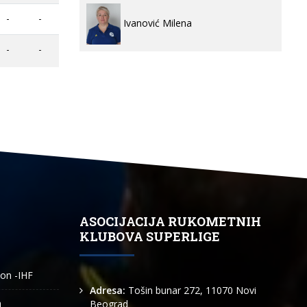
-
-
Ivanović Milena
-
-
ASOCIJACIJA RUKOMETNIH
KLUBOVA SUPERLIGE
ion -IHF
Adresa:
Tošin bunar 272, 11070 Novi
n
Beograd