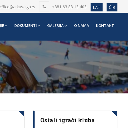
office@arkus-liga.rs
+381 63 83 13 403
LAT
ĆIR
JE
DOKUMENTI
GALERIJA
O NAMA
KONTAKT
Ostali igrači kluba