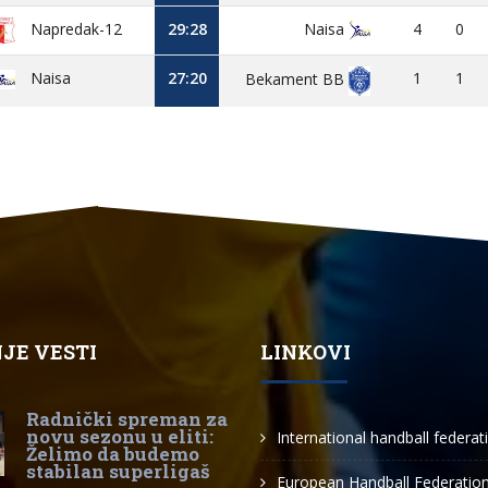
Napredak-12
29:28
Naisa
4
0
Naisa
27:20
1
1
Bekament BB
JE VESTI
LINKOVI
Radnički spreman za
novu sezonu u eliti:
International handball federat
Želimo da budemo
stabilan superligaš
European Handball Federatio