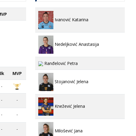
MVP
Ivanović Katarina
Nedeljković Anastasija
Ranđelović Petra
dk
MVP
Stojanović Jelena
-
-
-
Knežević Jelena
-
-
-
-
Milošević Jana