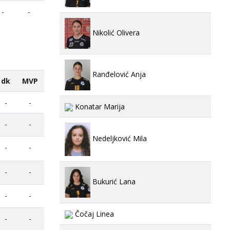
-
-
Nikolić Olivera
Ranđelović Anja
dk
MVP
-
-
Konatar Marija
-
-
Nedeljković Mila
-
-
-
-
Bukurić Lana
-
-
Čočaj Linea
-
-