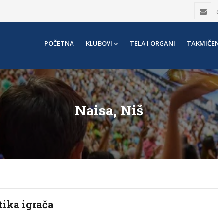
POČETNA
KLUBOVI
TELA I ORGANI
TAKMIČEN
Naisa, Niš
tika igrača