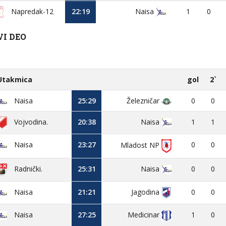
Napredak-12
22:19
Naisa
1
0
VI DEO
Utakmica
gol
2`
Naisa
25:29
Železničar
0
0
Vojvodina.
20:38
Naisa
1
1
Naisa
23:27
0
0
Mladost NP
25:31
Naisa
0
0
Radnički.
Naisa
21:21
Jagodina
0
0
Naisa
27:25
Medicinar
1
0