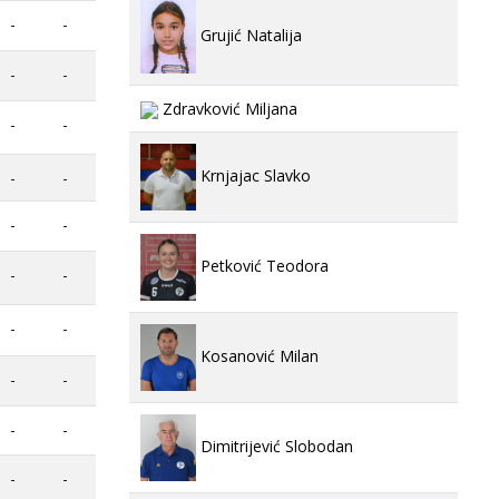
-
-
Grujić Natalija
-
-
Zdravković Miljana
-
-
Krnjajac Slavko
-
-
-
-
Petković Teodora
-
-
-
-
Kosanović Milan
-
-
-
-
Dimitrijević Slobodan
-
-