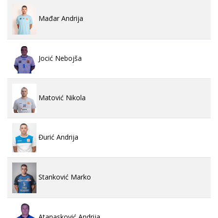
Mađar Andrija
Jocić Nebojša
Matović Nikola
Đurić Andrija
Stanković Marko
Atanasković Andrija