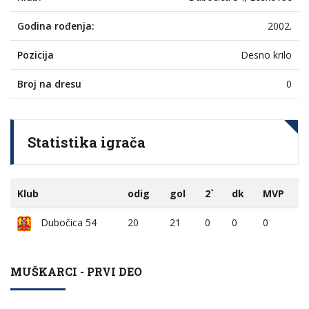
Godina rođenja:
2002.
Pozicija
Desno krilo
Broj na dresu
0
Statistika igrača
Klub
odig
gol
2`
dk
MVP
Dubočica 54
20
21
0
0
0
MUŠKARCI - PRVI DEO