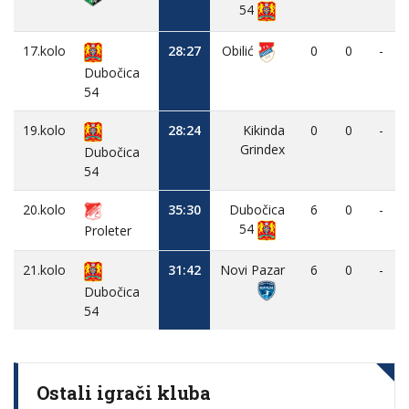
54
17.kolo
28:27
Obilić
0
0
-
Dubočica
54
19.kolo
28:24
Kikinda
0
0
-
Grindex
Dubočica
54
20.kolo
35:30
Dubočica
6
0
-
54
Proleter
21.kolo
31:42
Novi Pazar
6
0
-
Dubočica
54
Ostali igrači kluba