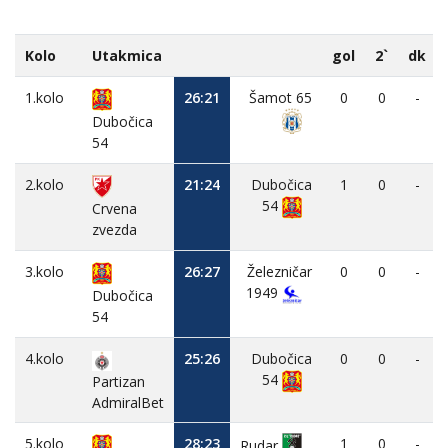
Kolo
Utakmica
gol
2`
dk
1.kolo
26:21
Šamot 65
0
0
-
Dubočica
54
2.kolo
21:24
Dubočica
1
0
-
54
Crvena
zvezda
3.kolo
26:27
Železničar
0
0
-
1949
Dubočica
54
4.kolo
25:26
Dubočica
0
0
-
54
Partizan
AdmiralBet
5.kolo
28:23
1
0
-
Rudar