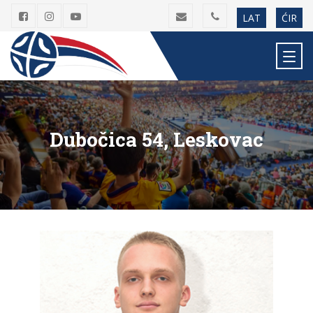
LAT
ĆIR
Dubočica 54, Leskovac