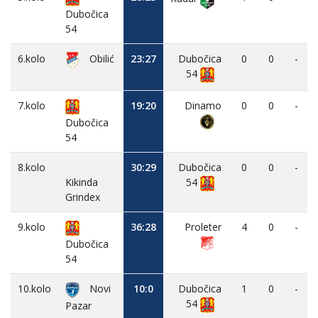
Dubočica
54
6.kolo
Obilić
23:27
Dubočica
0
0
-
54
7.kolo
19:20
Dinamo
0
0
-
Dubočica
54
8.kolo
30:29
Dubočica
0
0
-
Kikinda
54
Grindex
9.kolo
36:28
Proleter
4
0
-
Dubočica
54
10.kolo
Novi
10:0
Dubočica
1
0
-
54
Pazar