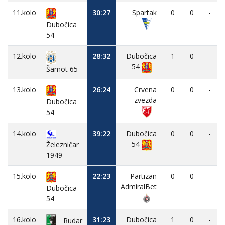
11.kolo
30:27
Spartak
0
0
-
Dubočica
54
12.kolo
28:32
Dubočica
1
0
-
54
Šamot 65
13.kolo
26:24
Crvena
0
0
-
zvezda
Dubočica
54
14.kolo
39:22
Dubočica
0
0
-
54
Železničar
1949
15.kolo
22:23
Partizan
0
0
-
AdmiralBet
Dubočica
54
16.kolo
31:23
Dubočica
1
0
-
Rudar