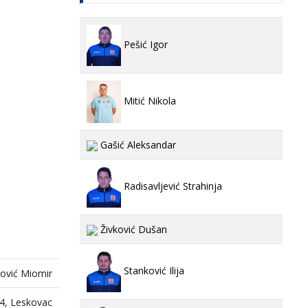
Pešić Igor
Mitić Nikola
Gašić Aleksandar
Radisavljević Strahinja
Živković Dušan
Stanković Ilija
rović Miomir
4, Leskovac