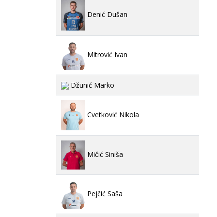
Denić Dušan
Mitrović Ivan
Džunić Marko
Cvetković Nikola
Mičić Siniša
Pejčić Saša