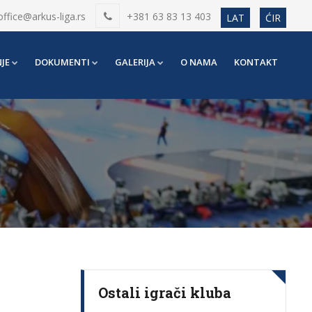
office@arkus-liga.rs
+381 63 83 13 403
LAT
ĆIR
JE
DOKUMENTI
GALERIJA
O NAMA
KONTAKT
Ostali igrači kluba