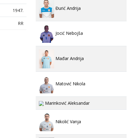
Đurić Andrija
1947.
RR
Jocić Nebojša
Mađar Andrija
Matović Nikola
Marinković Aleksandar
Nikolić Vanja