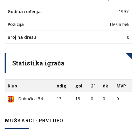
Godina rođenja:
1997.
Pozicija
Desni bek
Broj na dresu
0
Statistika igrača
Klub
odig
gol
2`
dk
MVP
Dubočica 54
13
18
0
0
0
MUŠKARCI - PRVI DEO