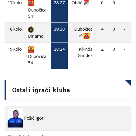
17.kolo
28:27
Obilić
0
0
-
Dubočica
54
18.kolo
39:30
Dubočica
4
0
-
54
Dinamo
19.kolo
28:24
Kikinda
2
0
-
Grindex
Dubočica
54
Ostali igrači kluba
Pešić Igor