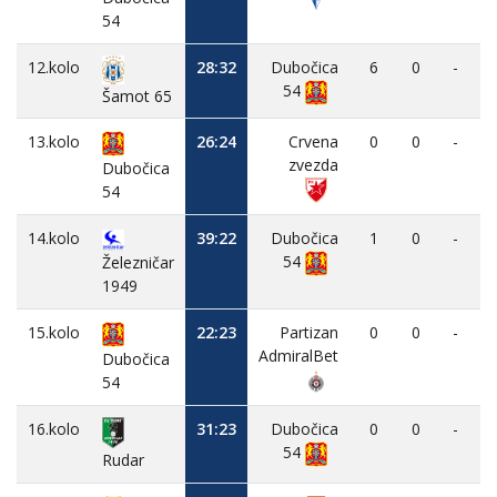
54
12.kolo
28:32
Dubočica
6
0
-
54
Šamot 65
13.kolo
26:24
Crvena
0
0
-
zvezda
Dubočica
54
14.kolo
39:22
Dubočica
1
0
-
54
Železničar
1949
15.kolo
22:23
Partizan
0
0
-
AdmiralBet
Dubočica
54
16.kolo
31:23
Dubočica
0
0
-
54
Rudar