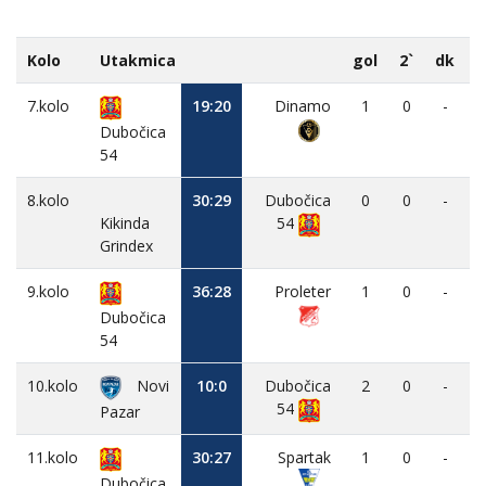
Kolo
Utakmica
gol
2`
dk
7.kolo
19:20
Dinamo
1
0
-
Dubočica
54
8.kolo
30:29
Dubočica
0
0
-
Kikinda
54
Grindex
9.kolo
36:28
Proleter
1
0
-
Dubočica
54
10.kolo
Novi
10:0
Dubočica
2
0
-
54
Pazar
11.kolo
30:27
Spartak
1
0
-
Dubočica