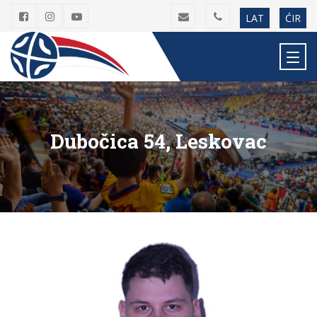
LAT
ĆIR
Dubočica 54, Leskovac