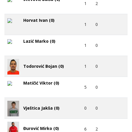
1
2
Horvat Ivan (0)
1
0
Lazić Marko (0)
1
0
1
0
Todorović Bojan (0)
Matičić Viktor (0)
5
0
0
0
Vještica Jakša (0)
Đurović Mirko (0)
6
2