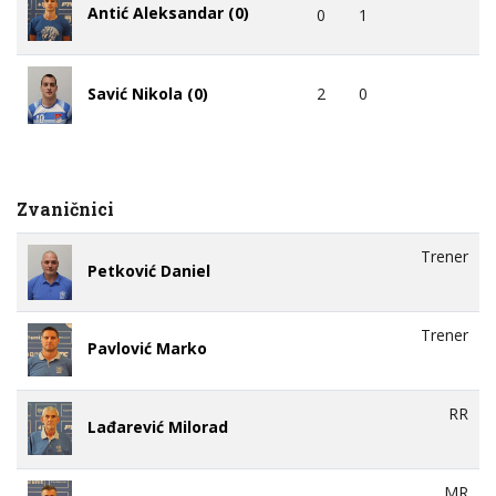
Antić Aleksandar (0)
0
1
2
0
Savić Nikola (0)
Zvaničnici
Trener
Petković Daniel
Trener
Pavlović Marko
RR
Lađarević Milorad
MR