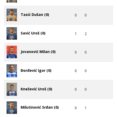
Tasić Dušan (0)
0
0
Savić Uroš (0)
1
2
Jovanović Milan (0)
0
0
Đorđević Igor (0)
0
0
Knežević Uroš (0)
0
0
Milutinović Srđan (0)
0
1