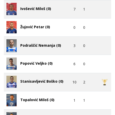
Ivošević Miloš (0)
7
1
Žujović Petar (0)
0
0
Podraščić Nemanja (0)
3
0
Popović Veljko (0)
6
0
Stanisavljević Boško (0)
10
2
Topalović Miloš (0)
1
1