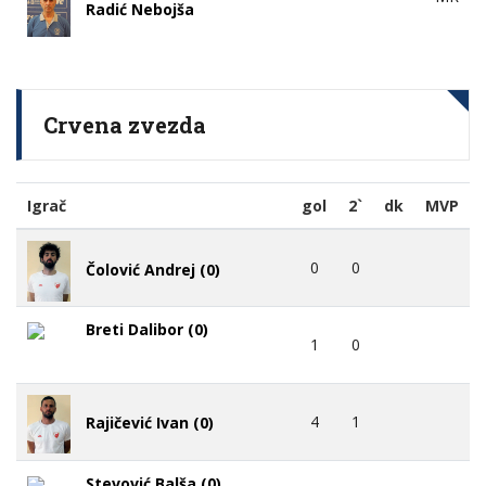
Radić Nebojša
Crvena zvezda
Igrač
gol
2`
dk
MVP
0
0
Čolović Andrej (0)
Breti Dalibor (0)
1
0
4
1
Rajičević Ivan (0)
Stevović Balša (0)