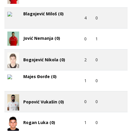
Blagojević Miloš (0)
4
0
Jović Nemanja (0)
0
1
2
0
Bogojević Nikola (0)
Majes Đorđe (0)
1
0
0
0
Popović Vukašin (0)
1
0
Rogan Luka (0)