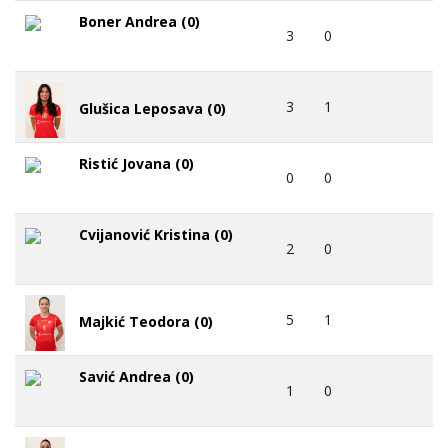
Boner Andrea (0)
3
0
3
1
Glušica Leposava (0)
Ristić Jovana (0)
0
0
Cvijanović Kristina (0)
2
0
5
1
Majkić Teodora (0)
Savić Andrea (0)
1
0