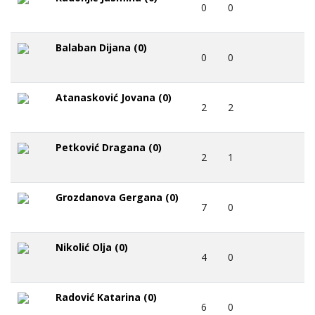
0
0
Balaban Dijana (0)
0
0
Atanasković Jovana (0)
2
2
Petković Dragana (0)
2
1
Grozdanova Gergana (0)
7
0
Nikolić Olja (0)
4
0
Radović Katarina (0)
6
0