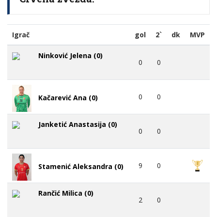
Igrač
gol
2`
dk
MVP
Ninković Jelena (0)
0
0
0
0
Kačarević Ana (0)
Janketić Anastasija (0)
0
0
9
0
Stamenić Aleksandra (0)
Rančić Milica (0)
2
0