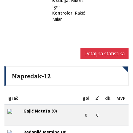
B sudija:
Nikolić
Igor
Kontrolor:
Rakić
Milan
Detaljna statistika
Napredak-12
Igrač
gol
2`
dk
MVP
Gajić Nataša (0)
0
0
Radonjić Jasmina (0)