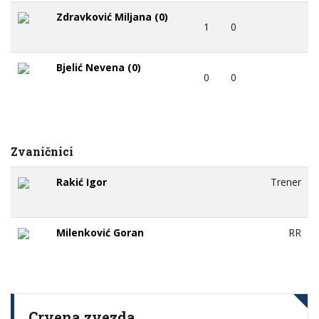
Zdravković Miljana (0)
1
0
Bjelić Nevena (0)
0
0
Zvaničnici
Rakić Igor
Trener
Milenković Goran
RR
Crvena zvezda.