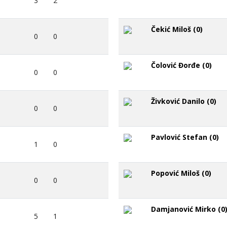
3
2
Čekić Miloš (0)
0
0
Čolović Đorđe (0)
0
0
Živković Danilo (0)
0
0
Pavlović Stefan (0)
1
0
Popović Miloš (0)
0
0
Damjanović Mirko (0
5
1