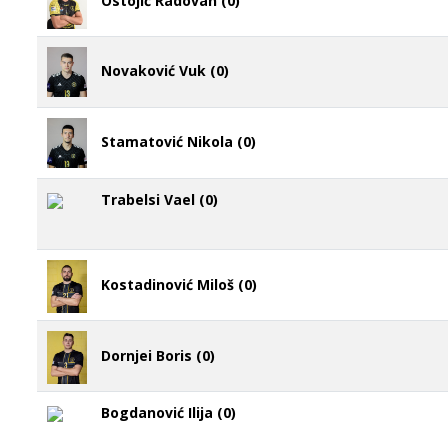
Ostojić Radovan (0)
Novaković Vuk (0)
Stamatović Nikola (0)
Trabelsi Vael (0)
Kostadinović Miloš (0)
Dornjei Boris (0)
Bogdanović Ilija (0)