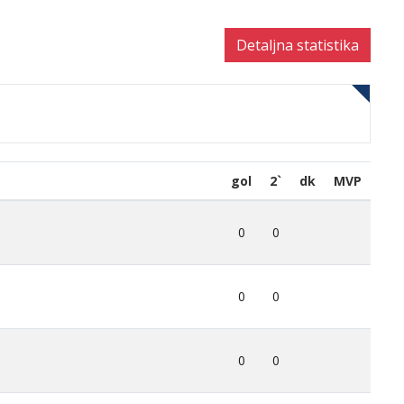
Detaljna statistika
gol
2`
dk
MVP
0
0
0
0
0
0