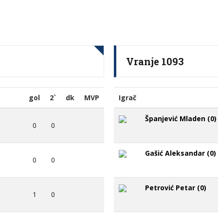
Vranje 1093
gol
2`
dk
MVP
Igrač
Španjević Mladen (0)
0
0
Gašić Aleksandar (0)
0
0
Petrović Petar (0)
1
0