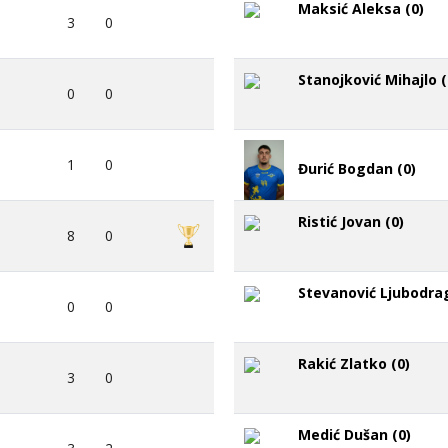
Maksić Aleksa (0)
3
0
Stanojković Mihajlo (
0
0
1
0
Đurić Bogdan (0)
Ristić Jovan (0)
8
0
Stevanović Ljubodrag
0
0
Rakić Zlatko (0)
3
0
Medić Dušan (0)