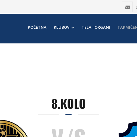
POČETNA
KLUBOVI
TELA I ORGANI
TAKMIČEN
8.KOLO