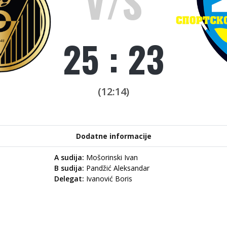
V/S
25 : 23
(12:14)
Dodatne informacije
A sudija:
Mošorinski Ivan
B sudija:
Pandžić Aleksandar
Delegat:
Ivanović Boris