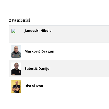
Zvaničnici
Janevski Nikola
Marković Dragan
Subotić Danijel
Distol Ivan