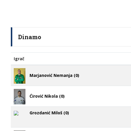
Dinamo
Igrač
Marjanović Nemanja (0)
Ćirović Nikola (0)
Grozdanić Miloš (0)