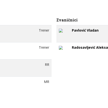
Zvaničnici
Trener
Pavlović Vladan
Trener
Radosavljević Aleks
RR
MR