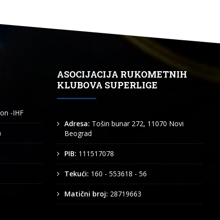
ASOCIJACIJA RUKOMETNIH
KLUBOVA SUPERLIGE
ion -IHF
Adresa:
Tošin bunar 272, 11070 Novi
n
Beograd
PIB:
111517078
Tekući:
160 - 553618 - 56
Matični broj:
28719663