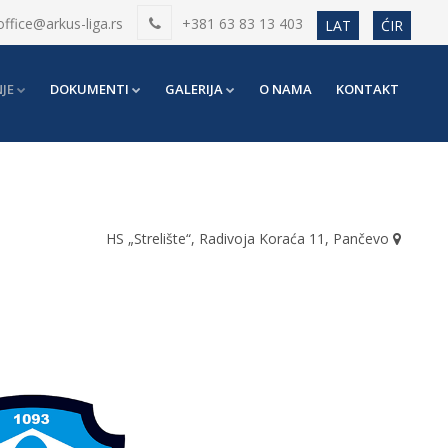
office@arkus-liga.rs
+381 63 83 13 403
LAT
ĆIR
JE
DOKUMENTI
GALERIJA
O NAMA
KONTAKT
HS „Strelište“, Radivoja Koraća 11, Pančevo