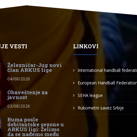
JE VESTI
LINKOVI
Železničar-Jug novi
član ARKUS lige
International handball federat
04/08/2026
European Handball Federatio
Obaveštenje za
SEHA league
javnost
03/08/2026
Rukometni savez Srbije
Ruma posle
debitantske sezone u
ARKUS ligi: Želimo
da se nađemo među